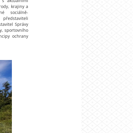
 s aktuálními
ody, krajiny a
né sociálně-
 představiteli
tavitel Správy
y, sportovního
incipy ochrany