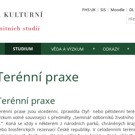
FHS UK
SIS
Moodle
DL
STUDIUM
VĚDA A VÝZKUM
ODKAZY
Terénní praxe
Terénní praxe
erénní praxe jsou vícedenní, zpravidla čtyř- nebo pětidenní ter
ýzkum volně související s předměty „Seminář odborníků životního p
V.“. Koná se vždy v některém z národních parků, chráněných kraj
ebo biosférických rezervací České republiky. V celodenním ter