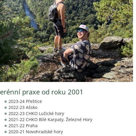
erénní praxe od roku 2001
2023-24 Přeštice
2022-23 Ašsko
2022-23 CHKO Lužické hory
2021-22 CHKO Bílé Karpaty, Železné Hory
2021-22 Praha
2020-21 Novohradské hory