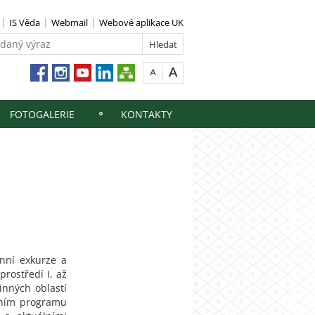
IS Věda
Webmail
Webové aplikace UK
FOTOGALERIE
KONTAKTY
énní exkurze a
rostředí I. až
inných oblastí
énním programu