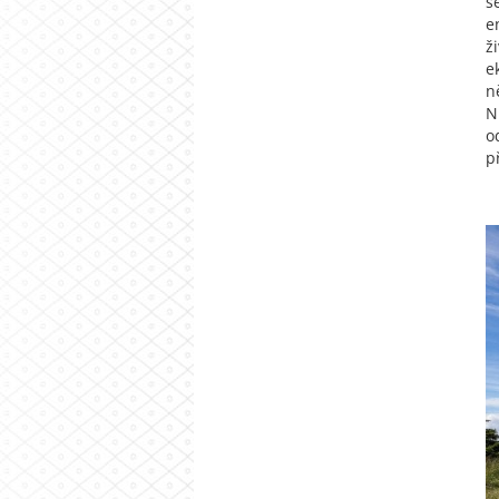
s
e
ž
e
n
N
o
p