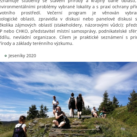
eznamuje studenty se stavem přírody a krajiny dané oblasti,
nvironmentálními problémy vybrané lokality a s praxí ochrany přír
ivotního prostředí. Večerní program je věnován vybra
kologické oblasti, zpravidla v diskusi nebo panelové diskusi s
ěkolika zájmových oblastí (stakeholdery, názorovými vůdci): předs
P nebo CHKO, představitel místní samosprávy, podnikatelské sfér
ddílu, nevládní organizace. Cílem je praktické seznámení s pr
řírody a základy terénního výzkumu.
Jeseníky 2020