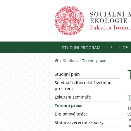
STUDIJNÍ PROGRAM
LIDÉ
Studium
Terénní praxe
Studijní plán
Seminář odborníků životního
prostředí
Exkurzní semináře
Terénní praxe
T
Diplomové práce
v
I
Státní závěrečné zkoušky
n