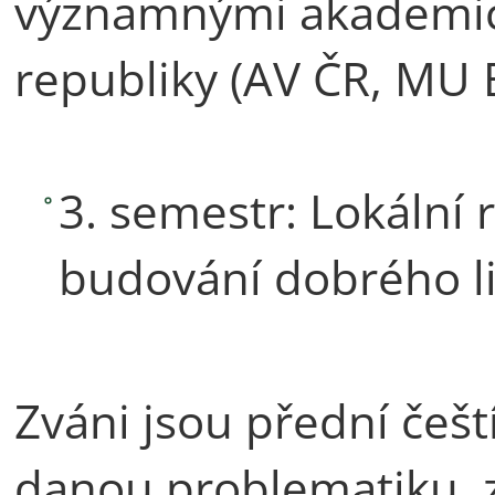
významnými akademick
republiky (AV ČR, MU 
3. semestr: Lokální 
budování dobrého l
Zváni jsou přední češt
danou problematiku, zp