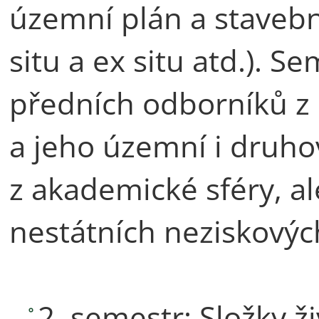
územní plán a stavebn
situ a ex situ atd.). 
předních odborníků z o
a jeho územní i druhov
z akademické sféry, ale
nestátních neziskovýc
2. semestr: Složky ž