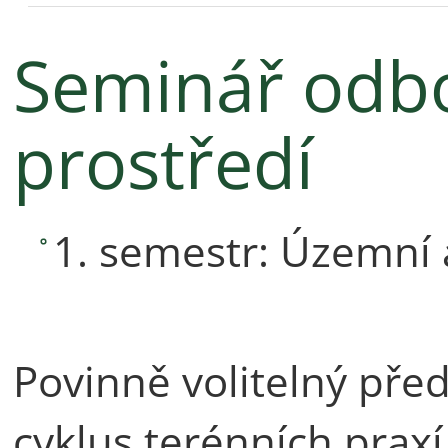
Seminář odbo
prostředí
1. semestr: Územní 
Povinně volitelný pře
cyklus terénních praxí